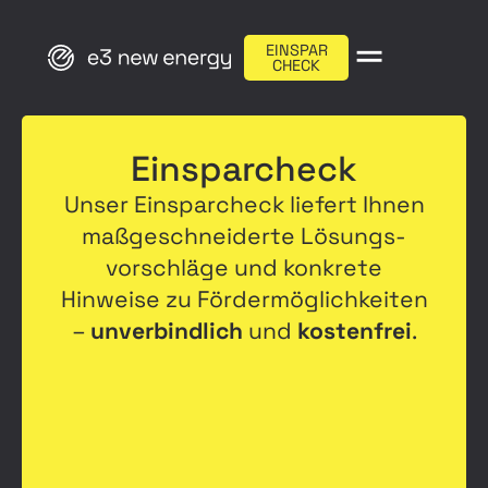
EINSPAR
CHECK
Einsparcheck
Unser Einsparcheck liefert Ihnen
maßgeschneiderte Lösungs­
vorschläge und konkrete
Hinweise zu Förder­möglichkeiten
–
unverbindlich
und
kostenfrei
.