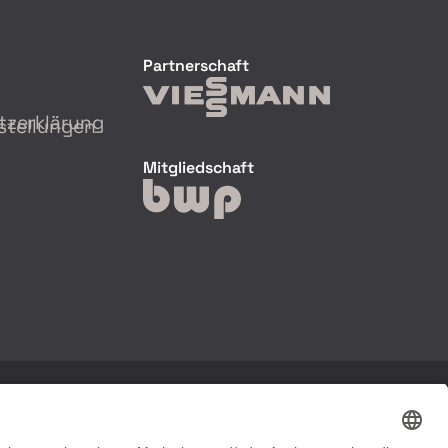
Partnerschaft
tzerklärung
stellungen
Mitgliedschaft
Folge uns: