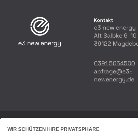
Kontakt
e3 new energy
Alt Salbke 6-10
39122 Magdeb
0391 5054500
anfrage@e3-
newenergy.de
© Copyright 2026 - e3 new energy GmbH