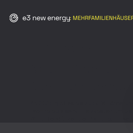
: MEHRFAMILIENHÄUSE
Schlagwort:
Neue Förderung 
Mehrfamilienhäu
Ab 2025 gibt es bis zu 50 % Förderung 
Technologie senkt Heiz­kosten um bis 
Wir unterstützen bei Planung, Umsetzu