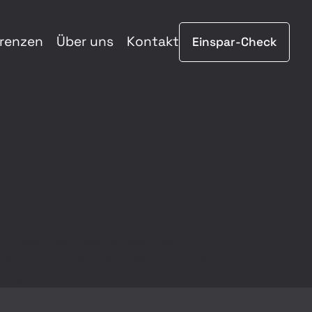
renzen
Über uns
Kontakt
Einspar-Check
en für
 Mehr­­familien­­häuser. Die
en Immobilien­­wert. Jetzt handeln:
rteile!