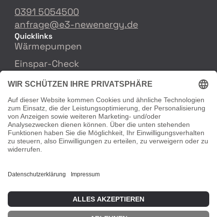
0391 5054500
anfrage@e3-newenergy.de
Quicklinks
Wärmepumpen
Einspar-Check
Rechtliches
Impressum
Datenschutzerklärung
Cookie-Einstellungen
Partnerschaft
Mitgliedschaft