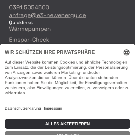
0391 5054500
anfrage@e3-newenergy.de
Quicklinks
Wärmepumpen
Einspar-Check
Rechtliches
Impressum
Datenschutzerklärung
Cookie-Einstellungen
Partnerschaft
Mitgliedschaft